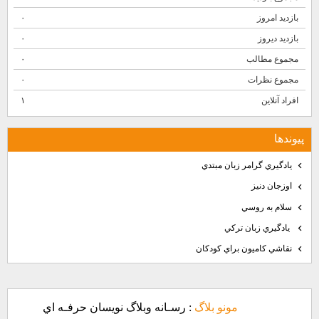
بازدید امروز
۰
بازدید دیروز
۰
مجموع مطالب
۰
مجموع نظرات
۰
افراد آنلاین
۱
پيوندها
يادگيري گرامر زبان مبتدي
اوزجان دنيز
سلام به روسي
يادگيري زبان تركي
نقاشي كاميون براي كودكان
مونو بلاگ
: رسـانه وبلاگ نويسان حرفـه اي